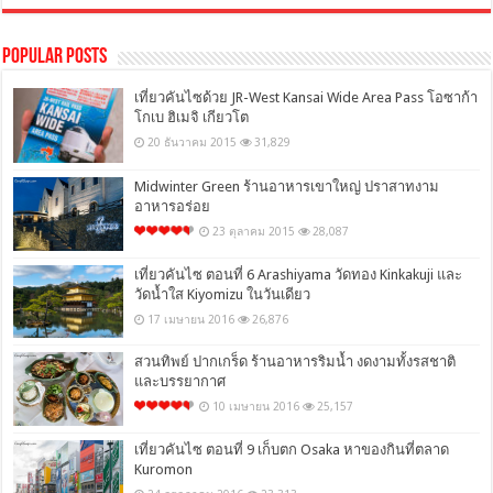
Popular Posts
เที่ยวคันไซด้วย JR-West Kansai Wide Area Pass โอซาก้า
โกเบ ฮิเมจิ เกียวโต
20 ธันวาคม 2015
31,829
Midwinter Green ร้านอาหารเขาใหญ่ ปราสาทงาม
อาหารอร่อย
23 ตุลาคม 2015
28,087
เที่ยวคันไซ ตอนที่ 6 Arashiyama วัดทอง Kinkakuji และ
วัดน้ำใส Kiyomizu ในวันเดียว
17 เมษายน 2016
26,876
สวนทิพย์ ปากเกร็ด ร้านอาหารริมน้ำ งดงามทั้งรสชาติ
และบรรยากาศ
10 เมษายน 2016
25,157
เที่ยวคันไซ ตอนที่ 9 เก็บตก Osaka หาของกินที่ตลาด
Kuromon