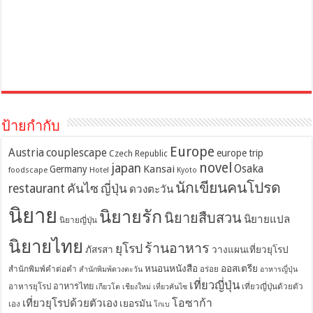
ป้ายกำกับ
Europe
Austria
couplescape
europe trip
Czech Republic
novel
japan
Osaka
Kansai
Germany
foodscape
Hotel
Kyoto
นักเขียนคนโปรด
restaurant
คันไซ
ญี่ปุ่น
ดวงตะวัน
นิยาย
นิยายรัก
นิยายสืบสวน
นิยายแปล
นิยายญี่ปุ่น
นิยายไทย
ร้านอาหาร
ยุโรป
ภัสรสา
วางแผนเที่ยวยุโรป
หนอนหนังสือ
ออสเตรีย
สำนักพิมพ์คำต่อคำ
อร่อย
สำนักพิมพ์ดวงตะวัน
อาหารญี่ปุ่น
เที่ยวญี่ปุ่น
อาหารไทย
อาหารยุโรป
เที่ยวญี่ปุ่นด้วยตัว
เกียวโต
เชียงใหม่
เที่ยวคันไซ
โอซาก้า
เที่ยวยุโรปด้วยตัวเอง
เยอรมัน
เอง
โกเบ