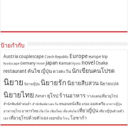
ป้ายกำกับ
Europe
Austria
couplescape
europe trip
Czech Republic
novel
japan
Osaka
Kansai
Germany
foodscape
Hotel
Kyoto
นักเขียนคนโปรด
restaurant
คันไซ
ญี่ปุ่น
ดวงตะวัน
นิยาย
นิยายรัก
นิยายสืบสวน
นิยายแปล
นิยายญี่ปุ่น
นิยายไทย
ร้านอาหาร
ยุโรป
ภัสรสา
วางแผนเที่ยวยุโรป
หนอนหนังสือ
ออสเตรีย
สำนักพิมพ์คำต่อคำ
อร่อย
สำนักพิมพ์ดวงตะวัน
อาหารญี่ปุ่น
เที่ยวญี่ปุ่น
อาหารไทย
อาหารยุโรป
เที่ยวญี่ปุ่นด้วยตัว
เกียวโต
เชียงใหม่
เที่ยวคันไซ
โอซาก้า
เที่ยวยุโรปด้วยตัวเอง
เยอรมัน
เอง
โกเบ