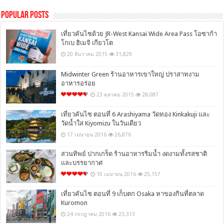
Popular Posts
เที่ยวคันไซด้วย JR-West Kansai Wide Area Pass โอซาก้า
โกเบ ฮิเมจิ เกียวโต
20 ธันวาคม 2015
31,829
Midwinter Green ร้านอาหารเขาใหญ่ ปราสาทงาม
อาหารอร่อย
23 ตุลาคม 2015
28,087
เที่ยวคันไซ ตอนที่ 6 Arashiyama วัดทอง Kinkakuji และ
วัดน้ำใส Kiyomizu ในวันเดียว
17 เมษายน 2016
26,876
สวนทิพย์ ปากเกร็ด ร้านอาหารริมน้ำ งดงามทั้งรสชาติ
และบรรยากาศ
10 เมษายน 2016
25,157
เที่ยวคันไซ ตอนที่ 9 เก็บตก Osaka หาของกินที่ตลาด
Kuromon
24 กรกฎาคม 2016
23,313