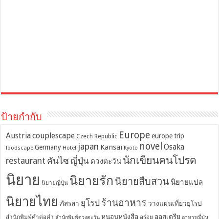
ป้ายกำกับ
Europe
Austria
couplescape
europe trip
Czech Republic
novel
japan
Osaka
Kansai
Germany
foodscape
Hotel
Kyoto
นักเขียนคนโปรด
restaurant
คันไซ
ญี่ปุ่น
ดวงตะวัน
นิยาย
นิยายรัก
นิยายสืบสวน
นิยายแปล
นิยายญี่ปุ่น
นิยายไทย
ร้านอาหาร
ยุโรป
ภัสรสา
วางแผนเที่ยวยุโรป
หนอนหนังสือ
ออสเตรีย
สำนักพิมพ์คำต่อคำ
อร่อย
สำนักพิมพ์ดวงตะวัน
อาหารญี่ปุ่น