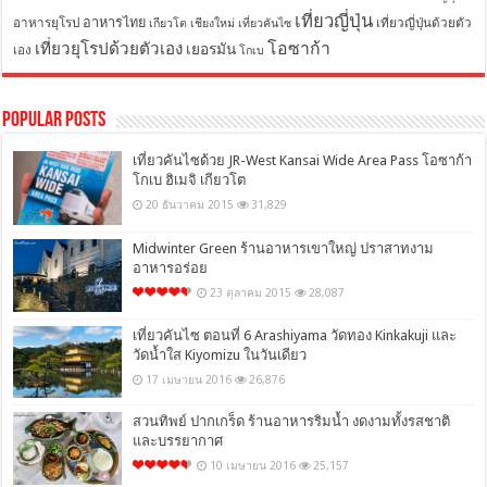
เที่ยวญี่ปุ่น
อาหารไทย
อาหารยุโรป
เที่ยวญี่ปุ่นด้วยตัว
เกียวโต
เชียงใหม่
เที่ยวคันไซ
โอซาก้า
เที่ยวยุโรปด้วยตัวเอง
เยอรมัน
เอง
โกเบ
Popular Posts
เที่ยวคันไซด้วย JR-West Kansai Wide Area Pass โอซาก้า
โกเบ ฮิเมจิ เกียวโต
20 ธันวาคม 2015
31,829
Midwinter Green ร้านอาหารเขาใหญ่ ปราสาทงาม
อาหารอร่อย
23 ตุลาคม 2015
28,087
เที่ยวคันไซ ตอนที่ 6 Arashiyama วัดทอง Kinkakuji และ
วัดน้ำใส Kiyomizu ในวันเดียว
17 เมษายน 2016
26,876
สวนทิพย์ ปากเกร็ด ร้านอาหารริมน้ำ งดงามทั้งรสชาติ
และบรรยากาศ
10 เมษายน 2016
25,157