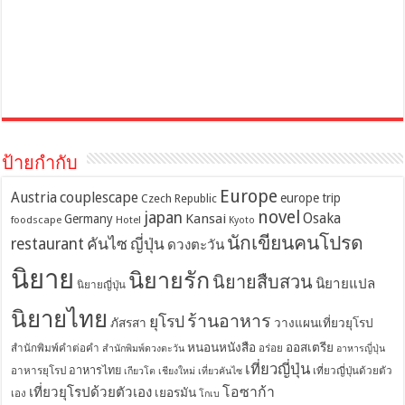
ป้ายกำกับ
Europe
Austria
couplescape
europe trip
Czech Republic
novel
japan
Osaka
Kansai
Germany
foodscape
Hotel
Kyoto
นักเขียนคนโปรด
restaurant
คันไซ
ญี่ปุ่น
ดวงตะวัน
นิยาย
นิยายรัก
นิยายสืบสวน
นิยายแปล
นิยายญี่ปุ่น
นิยายไทย
ร้านอาหาร
ยุโรป
ภัสรสา
วางแผนเที่ยวยุโรป
หนอนหนังสือ
ออสเตรีย
สำนักพิมพ์คำต่อคำ
อร่อย
สำนักพิมพ์ดวงตะวัน
อาหารญี่ปุ่น
เที่ยวญี่ปุ่น
อาหารไทย
อาหารยุโรป
เที่ยวญี่ปุ่นด้วยตัว
เกียวโต
เชียงใหม่
เที่ยวคันไซ
โอซาก้า
เที่ยวยุโรปด้วยตัวเอง
เยอรมัน
เอง
โกเบ