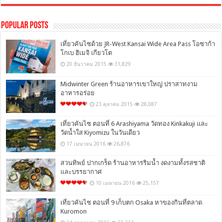
Popular Posts
เที่ยวคันไซด้วย JR-West Kansai Wide Area Pass โอซาก้า
โกเบ ฮิเมจิ เกียวโต
20 ธันวาคม 2015
31,829
Midwinter Green ร้านอาหารเขาใหญ่ ปราสาทงาม
อาหารอร่อย
23 ตุลาคม 2015
28,087
เที่ยวคันไซ ตอนที่ 6 Arashiyama วัดทอง Kinkakuji และ
วัดน้ำใส Kiyomizu ในวันเดียว
17 เมษายน 2016
26,876
สวนทิพย์ ปากเกร็ด ร้านอาหารริมน้ำ งดงามทั้งรสชาติ
และบรรยากาศ
10 เมษายน 2016
25,157
เที่ยวคันไซ ตอนที่ 9 เก็บตก Osaka หาของกินที่ตลาด
Kuromon