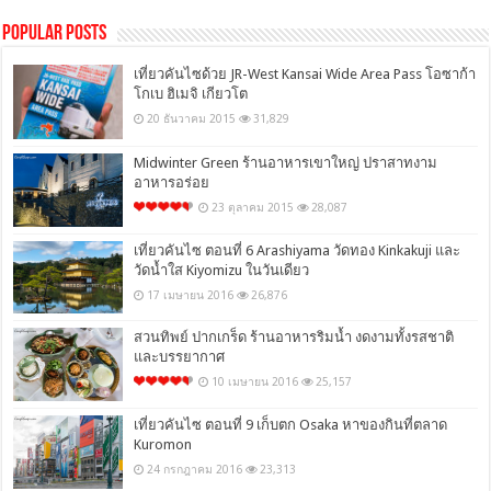
Popular Posts
เที่ยวคันไซด้วย JR-West Kansai Wide Area Pass โอซาก้า
โกเบ ฮิเมจิ เกียวโต
20 ธันวาคม 2015
31,829
Midwinter Green ร้านอาหารเขาใหญ่ ปราสาทงาม
อาหารอร่อย
23 ตุลาคม 2015
28,087
เที่ยวคันไซ ตอนที่ 6 Arashiyama วัดทอง Kinkakuji และ
วัดน้ำใส Kiyomizu ในวันเดียว
17 เมษายน 2016
26,876
สวนทิพย์ ปากเกร็ด ร้านอาหารริมน้ำ งดงามทั้งรสชาติ
และบรรยากาศ
10 เมษายน 2016
25,157
เที่ยวคันไซ ตอนที่ 9 เก็บตก Osaka หาของกินที่ตลาด
Kuromon
24 กรกฎาคม 2016
23,313