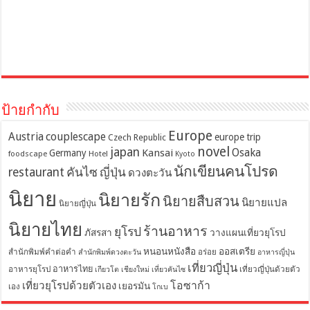
ป้ายกำกับ
Europe
Austria
couplescape
europe trip
Czech Republic
novel
japan
Osaka
Kansai
Germany
foodscape
Hotel
Kyoto
นักเขียนคนโปรด
restaurant
คันไซ
ญี่ปุ่น
ดวงตะวัน
นิยาย
นิยายรัก
นิยายสืบสวน
นิยายแปล
นิยายญี่ปุ่น
นิยายไทย
ร้านอาหาร
ยุโรป
ภัสรสา
วางแผนเที่ยวยุโรป
หนอนหนังสือ
ออสเตรีย
สำนักพิมพ์คำต่อคำ
อร่อย
สำนักพิมพ์ดวงตะวัน
อาหารญี่ปุ่น
เที่ยวญี่ปุ่น
อาหารไทย
อาหารยุโรป
เที่ยวญี่ปุ่นด้วยตัว
เกียวโต
เชียงใหม่
เที่ยวคันไซ
โอซาก้า
เที่ยวยุโรปด้วยตัวเอง
เยอรมัน
เอง
โกเบ