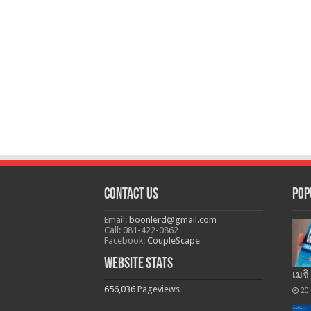
Contact Us
Pop
Email:
boonlerd@gmail.com
Call: 081-422-0862
Facebook:
CoupleScape
Website Stats
เมจิ
656,036
Pageviews
20