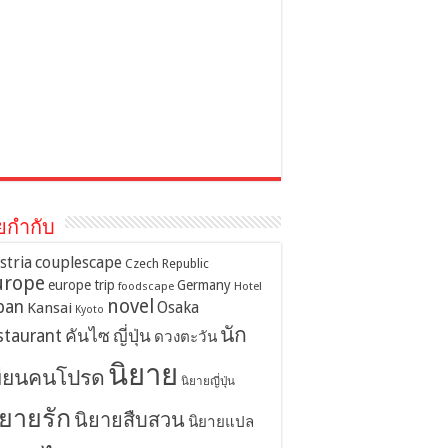
ยกำกับ
stria
couplescape
Czech Republic
urope
europe trip
Germany
foodscape
Hotel
novel
pan
Osaka
Kansai
Kyoto
นัก
staurant
คันไซ
ญี่ปุ่น
ดวงตะวัน
นิยาย
ขียนคนโปรด
นิยายญี่ปุ่น
ิยายรัก
นิยายสืบสวน
นิยายแปล