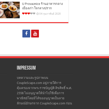
U Provaznice ร้านอาหารกลาง
เมืองเก่า ใจกลางปราก
04 กุมภาพันธ์ 2020
Impressum
บทความและรูปภาพบน
CoupleScape.com อยู่ภายใต้การ
คุ้มครองจากพระราชบัญญัติ ลิขสิทธิ์ พ.ศ.
2558 ไม่อนุญาตให้นำไปใช้เพื่อการ
พาณิชย์โดยมิได้ขออนุญาตเป็นลาย
ลักษณ์อักษรจาก CoupleScape.com ก่อน