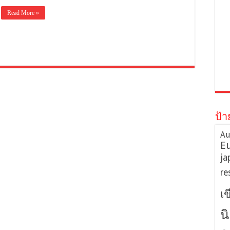
Read More »
ป้า
Au
E
ja
re
เ
น