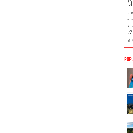
น
วา
ดวง
อาห
เที
ตั
Pop