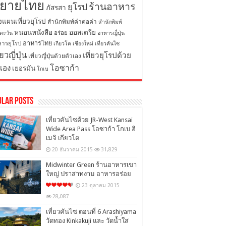
ิยายไทย
ร้านอาหาร
ยุโรป
ภัสรสา
งแผนเที่ยวยุโรป
สำนักพิมพ์คำต่อคำ
สำนักพิมพ์
หนอนหนังสือ
ออสเตรีย
อร่อย
ตะวัน
อาหารญี่ปุ่น
อาหารไทย
ารยุโรป
เกียวโต
เชียงใหม่
เที่ยวคันไซ
่ยวญี่ปุ่น
เที่ยวยุโรปด้วย
เที่ยวญี่ปุ่นด้วยตัวเอง
โอซาก้า
วเอง
เยอรมัน
โกเบ
ular Posts
เที่ยวคันไซด้วย JR-West Kansai
Wide Area Pass โอซาก้า โกเบ ฮิ
เมจิ เกียวโต
20 ธันวาคม 2015
31,829
Midwinter Green ร้านอาหารเขา
ใหญ่ ปราสาทงาม อาหารอร่อย
23 ตุลาคม 2015
28,087
เที่ยวคันไซ ตอนที่ 6 Arashiyama
วัดทอง Kinkakuji และ วัดน้ำใส