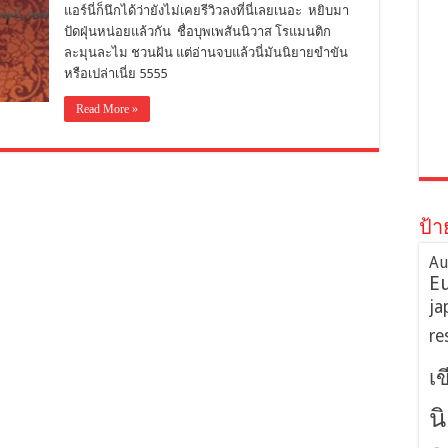
แอร์นี่ก็นึกได้ว่ายังไม่เคยรีวิวลงที่นี่เลยเนอะ หยิบมา
ปัดฝุ่นหน่อยแล้วกัน ชื่อบุพเพสันนิวาส โรแมนติก
ละมุนละไม ชวนฝัน แต่อ่านจบแล้วนี่มันนิยายขำขัน
หรือเปล่าเนี่ย 5555
Read More »
ป้า
Au
E
ja
re
เ
น