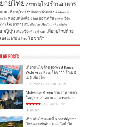
ิยายไทย
ร้านอาหาร
ยุโรป
ภัสรสา
งแผนเที่ยวยุโรป
สำนักพิมพ์คำต่อคำ
สำนักพิมพ์
หนอนหนังสือ
ออสเตรีย
อร่อย
ตะวัน
อาหารญี่ปุ่น
อาหารไทย
ารยุโรป
เกียวโต
เชียงใหม่
เที่ยวคันไซ
่ยวญี่ปุ่น
เที่ยวยุโรปด้วย
เที่ยวญี่ปุ่นด้วยตัวเอง
โอซาก้า
วเอง
เยอรมัน
โกเบ
ular Posts
เที่ยวคันไซด้วย JR-West Kansai
Wide Area Pass โอซาก้า โกเบ ฮิ
เมจิ เกียวโต
20 ธันวาคม 2015
31,829
Midwinter Green ร้านอาหารเขา
ใหญ่ ปราสาทงาม อาหารอร่อย
23 ตุลาคม 2015
28,087
เที่ยวคันไซ ตอนที่ 6 Arashiyama
วัดทอง Kinkakuji และ วัดน้ำใส