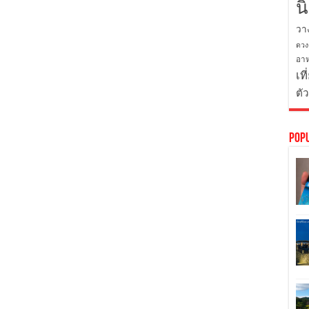
น
วา
ดวง
อาห
เที
ตั
Pop