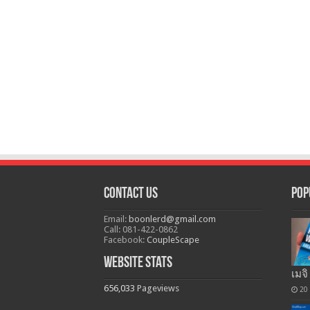
Contact Us
Pop
Email:
boonlerd@gmail.com
Call: 081-422-0862
Facebook:
CoupleScape
Website Stats
เมจิ
656,033
Pageviews
20