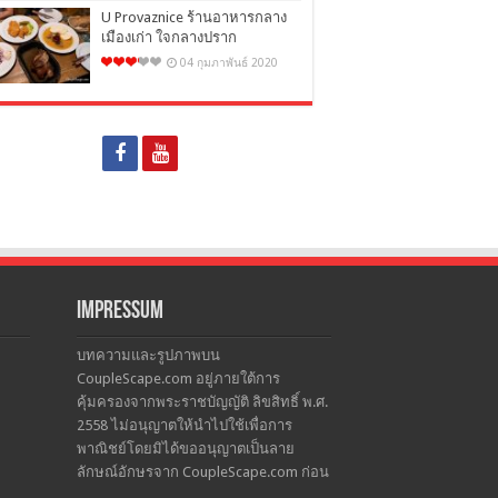
U Provaznice ร้านอาหารกลาง
เมืองเก่า ใจกลางปราก
04 กุมภาพันธ์ 2020
Impressum
บทความและรูปภาพบน
CoupleScape.com อยู่ภายใต้การ
คุ้มครองจากพระราชบัญญัติ ลิขสิทธิ์ พ.ศ.
2558 ไม่อนุญาตให้นำไปใช้เพื่อการ
พาณิชย์โดยมิได้ขออนุญาตเป็นลาย
ลักษณ์อักษรจาก CoupleScape.com ก่อน