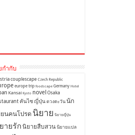
ยกำกับ
stria
couplescape
Czech Republic
urope
europe trip
Germany
foodscape
Hotel
novel
pan
Osaka
Kansai
Kyoto
นัก
staurant
คันไซ
ญี่ปุ่น
ดวงตะวัน
นิยาย
ขียนคนโปรด
นิยายญี่ปุ่น
ิยายรัก
นิยายสืบสวน
นิยายแปล