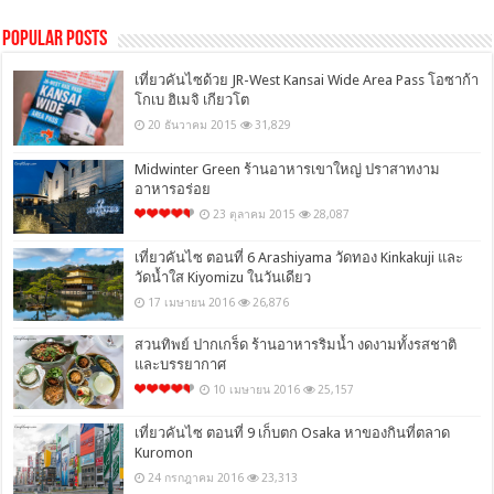
Popular Posts
เที่ยวคันไซด้วย JR-West Kansai Wide Area Pass โอซาก้า
โกเบ ฮิเมจิ เกียวโต
20 ธันวาคม 2015
31,829
Midwinter Green ร้านอาหารเขาใหญ่ ปราสาทงาม
อาหารอร่อย
23 ตุลาคม 2015
28,087
เที่ยวคันไซ ตอนที่ 6 Arashiyama วัดทอง Kinkakuji และ
วัดน้ำใส Kiyomizu ในวันเดียว
17 เมษายน 2016
26,876
สวนทิพย์ ปากเกร็ด ร้านอาหารริมน้ำ งดงามทั้งรสชาติ
และบรรยากาศ
10 เมษายน 2016
25,157
เที่ยวคันไซ ตอนที่ 9 เก็บตก Osaka หาของกินที่ตลาด
Kuromon
24 กรกฎาคม 2016
23,313