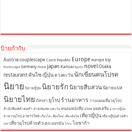
ป้ายกำกับ
Europe
Austria
couplescape
europe trip
Czech Republic
novel
japan
Osaka
Kansai
Germany
foodscape
Hotel
Kyoto
นักเขียนคนโปรด
restaurant
คันไซ
ญี่ปุ่น
ดวงตะวัน
นิยาย
นิยายรัก
นิยายสืบสวน
นิยายแปล
นิยายญี่ปุ่น
นิยายไทย
ร้านอาหาร
ยุโรป
ภัสรสา
วางแผนเที่ยวยุโรป
หนอนหนังสือ
ออสเตรีย
สำนักพิมพ์คำต่อคำ
อร่อย
สำนักพิมพ์ดวงตะวัน
อาหารญี่ปุ่น
เที่ยวญี่ปุ่น
อาหารไทย
อาหารยุโรป
เที่ยวญี่ปุ่นด้วยตัว
เกียวโต
เชียงใหม่
เที่ยวคันไซ
โอซาก้า
เที่ยวยุโรปด้วยตัวเอง
เยอรมัน
เอง
โกเบ