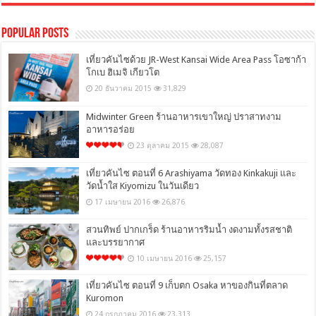
Popular Posts
เที่ยวคันไซด้วย JR-West Kansai Wide Area Pass โอซาก้า
โกเบ ฮิเมจิ เกียวโต
20 ธันวาคม 2015
31,829
Midwinter Green ร้านอาหารเขาใหญ่ ปราสาทงาม
อาหารอร่อย
23 ตุลาคม 2015
28,087
เที่ยวคันไซ ตอนที่ 6 Arashiyama วัดทอง Kinkakuji และ
วัดน้ำใส Kiyomizu ในวันเดียว
17 เมษายน 2016
26,876
สวนทิพย์ ปากเกร็ด ร้านอาหารริมน้ำ งดงามทั้งรสชาติ
และบรรยากาศ
10 เมษายน 2016
25,157
เที่ยวคันไซ ตอนที่ 9 เก็บตก Osaka หาของกินที่ตลาด
Kuromon
24 กรกฎาคม 2016
23,313