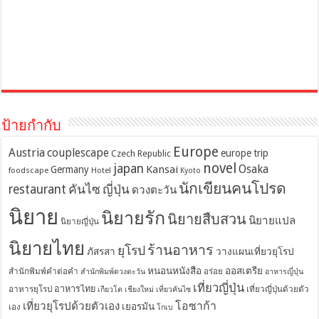
ป้ายกำกับ
Europe
Austria
couplescape
europe trip
Czech Republic
novel
japan
Osaka
Kansai
Germany
foodscape
Hotel
Kyoto
นักเขียนคนโปรด
restaurant
คันไซ
ญี่ปุ่น
ดวงตะวัน
นิยาย
นิยายรัก
นิยายสืบสวน
นิยายแปล
นิยายญี่ปุ่น
นิยายไทย
ร้านอาหาร
ยุโรป
ภัสรสา
วางแผนเที่ยวยุโรป
หนอนหนังสือ
ออสเตรีย
สำนักพิมพ์คำต่อคำ
อร่อย
สำนักพิมพ์ดวงตะวัน
อาหารญี่ปุ่น
เที่ยวญี่ปุ่น
อาหารไทย
อาหารยุโรป
เที่ยวญี่ปุ่นด้วยตัว
เกียวโต
เชียงใหม่
เที่ยวคันไซ
โอซาก้า
เที่ยวยุโรปด้วยตัวเอง
เยอรมัน
เอง
โกเบ