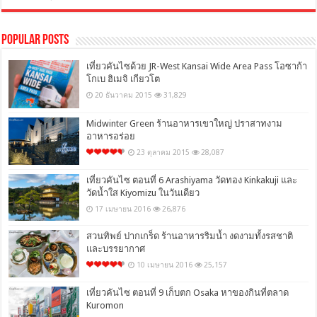
Popular Posts
เที่ยวคันไซด้วย JR-West Kansai Wide Area Pass โอซาก้า
โกเบ ฮิเมจิ เกียวโต
20 ธันวาคม 2015
31,829
Midwinter Green ร้านอาหารเขาใหญ่ ปราสาทงาม
อาหารอร่อย
23 ตุลาคม 2015
28,087
เที่ยวคันไซ ตอนที่ 6 Arashiyama วัดทอง Kinkakuji และ
วัดน้ำใส Kiyomizu ในวันเดียว
17 เมษายน 2016
26,876
สวนทิพย์ ปากเกร็ด ร้านอาหารริมน้ำ งดงามทั้งรสชาติ
และบรรยากาศ
10 เมษายน 2016
25,157
เที่ยวคันไซ ตอนที่ 9 เก็บตก Osaka หาของกินที่ตลาด
Kuromon