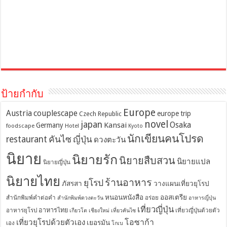
ป้ายกำกับ
Europe
Austria
couplescape
europe trip
Czech Republic
novel
japan
Osaka
Kansai
Germany
foodscape
Hotel
Kyoto
นักเขียนคนโปรด
restaurant
คันไซ
ญี่ปุ่น
ดวงตะวัน
นิยาย
นิยายรัก
นิยายสืบสวน
นิยายแปล
นิยายญี่ปุ่น
นิยายไทย
ร้านอาหาร
ยุโรป
ภัสรสา
วางแผนเที่ยวยุโรป
หนอนหนังสือ
ออสเตรีย
สำนักพิมพ์คำต่อคำ
อร่อย
สำนักพิมพ์ดวงตะวัน
อาหารญี่ปุ่น
เที่ยวญี่ปุ่น
อาหารไทย
อาหารยุโรป
เที่ยวญี่ปุ่นด้วยตัว
เกียวโต
เชียงใหม่
เที่ยวคันไซ
โอซาก้า
เที่ยวยุโรปด้วยตัวเอง
เยอรมัน
เอง
โกเบ