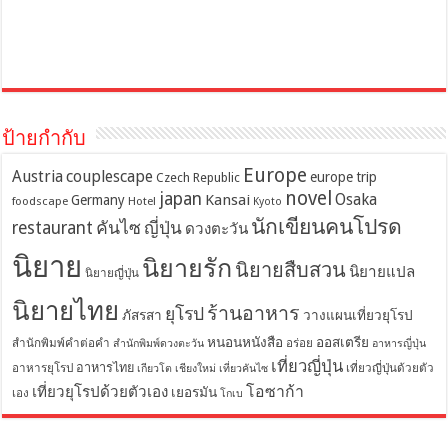
ป้ายกำกับ
Europe
Austria
couplescape
europe trip
Czech Republic
novel
japan
Osaka
Kansai
Germany
foodscape
Hotel
Kyoto
นักเขียนคนโปรด
restaurant
คันไซ
ญี่ปุ่น
ดวงตะวัน
นิยาย
นิยายรัก
นิยายสืบสวน
นิยายแปล
นิยายญี่ปุ่น
นิยายไทย
ร้านอาหาร
ยุโรป
ภัสรสา
วางแผนเที่ยวยุโรป
หนอนหนังสือ
ออสเตรีย
สำนักพิมพ์คำต่อคำ
อร่อย
สำนักพิมพ์ดวงตะวัน
อาหารญี่ปุ่น
เที่ยวญี่ปุ่น
อาหารไทย
อาหารยุโรป
เที่ยวญี่ปุ่นด้วยตัว
เกียวโต
เชียงใหม่
เที่ยวคันไซ
โอซาก้า
เที่ยวยุโรปด้วยตัวเอง
เยอรมัน
เอง
โกเบ