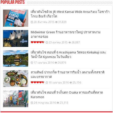
Popular Posts
เที่ยวคันไซด้วย JR-West Kansai Wide Area Pass โอซาก้า
โกเบ ฮิเมจิ เกียวโต
20 ธันวาคม 2015
31,829
Midwinter Green ร้านอาหารเขาใหญ่ ปราสาทงาม
อาหารอร่อย
23 ตุลาคม 2015
28,087
เที่ยวคันไซ ตอนที่ 6 Arashiyama วัดทอง Kinkakuji และ
วัดน้ำใส Kiyomizu ในวันเดียว
17 เมษายน 2016
26,876
สวนทิพย์ ปากเกร็ด ร้านอาหารริมน้ำ งดงามทั้งรสชาติ
และบรรยากาศ
10 เมษายน 2016
25,156
เที่ยวคันไซ ตอนที่ 9 เก็บตก Osaka หาของกินที่ตลาด
Kuromon
24 กรกฎาคม 2016
23,313