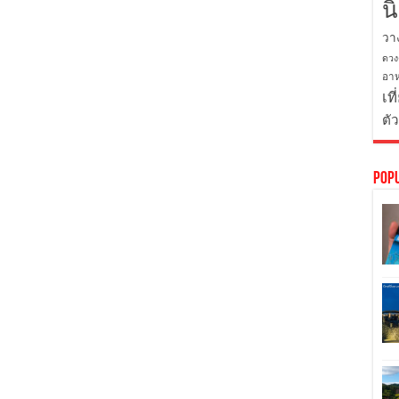
น
วา
ดวง
อาห
เที
ตั
Pop