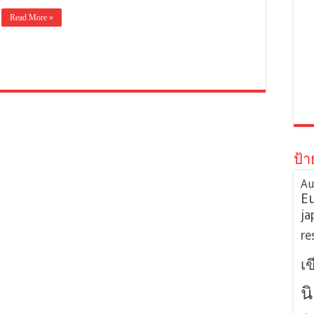
Read More »
ป้า
Au
E
ja
re
เ
น