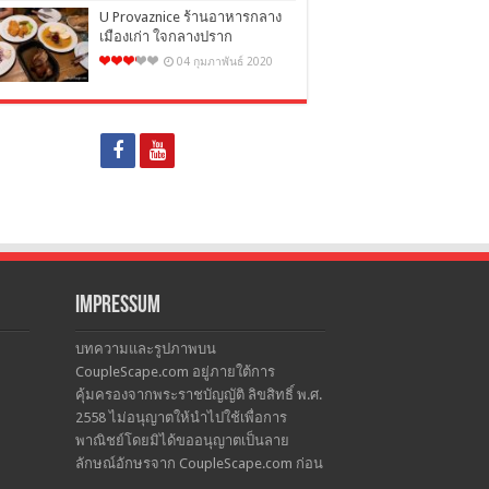
U Provaznice ร้านอาหารกลาง
เมืองเก่า ใจกลางปราก
04 กุมภาพันธ์ 2020
Impressum
บทความและรูปภาพบน
CoupleScape.com อยู่ภายใต้การ
คุ้มครองจากพระราชบัญญัติ ลิขสิทธิ์ พ.ศ.
2558 ไม่อนุญาตให้นำไปใช้เพื่อการ
พาณิชย์โดยมิได้ขออนุญาตเป็นลาย
ลักษณ์อักษรจาก CoupleScape.com ก่อน