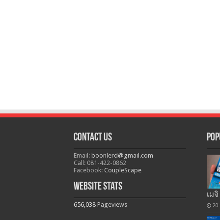
Contact Us
Pop
Email:
boonlerd@gmail.com
Call: 081-422-0862
Facebook:
CoupleScape
Website Stats
เมจิ
656,038
Pageviews
20