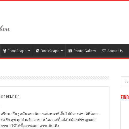
FoodScape
BookScape
Photo Gallery
About Us
ยดอกหมาก
Find
0
ครีษมายัน ; อมันตรา นิยายเล่มหนาที่เต็มไปด้วยรสชาติที่หลาก
รส รัก สุข ทุกข์ เศร้า อาฆาต โลภ แต่ก็แฝงไปด้วยปรัชญาและ
ธรรมะให้ได้ทั้งสาระและความบันเทิง