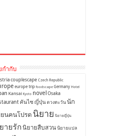
ยกำกับ
stria
couplescape
Czech Republic
urope
europe trip
Germany
foodscape
Hotel
novel
pan
Osaka
Kansai
Kyoto
นัก
staurant
คันไซ
ญี่ปุ่น
ดวงตะวัน
นิยาย
ขียนคนโปรด
นิยายญี่ปุ่น
ิยายรัก
นิยายสืบสวน
นิยายแปล