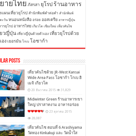
ิยายไทย
ร้านอาหาร
ยุโรป
ภัสรสา
งแผนเที่ยวยุโรป
สำนักพิมพ์คำต่อคำ
สำนักพิมพ์
หนอนหนังสือ
ออสเตรีย
อร่อย
ตะวัน
อาหารญี่ปุ่น
อาหารไทย
ารยุโรป
เกียวโต
เชียงใหม่
เที่ยวคันไซ
่ยวญี่ปุ่น
เที่ยวยุโรปด้วย
เที่ยวญี่ปุ่นด้วยตัวเอง
โอซาก้า
วเอง
เยอรมัน
โกเบ
ular Posts
เที่ยวคันไซด้วย JR-West Kansai
Wide Area Pass โอซาก้า โกเบ ฮิ
เมจิ เกียวโต
20 ธันวาคม 2015
31,829
Midwinter Green ร้านอาหารเขา
ใหญ่ ปราสาทงาม อาหารอร่อย
23 ตุลาคม 2015
28,087
เที่ยวคันไซ ตอนที่ 6 Arashiyama
วัดทอง Kinkakuji และ วัดน้ำใส