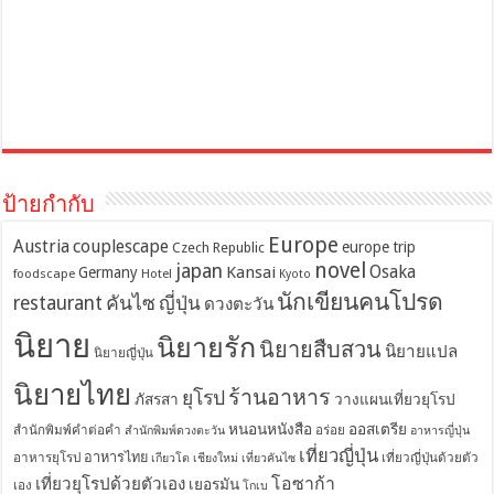
ป้ายกำกับ
Europe
Austria
couplescape
europe trip
Czech Republic
novel
japan
Osaka
Kansai
Germany
foodscape
Hotel
Kyoto
นักเขียนคนโปรด
restaurant
คันไซ
ญี่ปุ่น
ดวงตะวัน
นิยาย
นิยายรัก
นิยายสืบสวน
นิยายแปล
นิยายญี่ปุ่น
นิยายไทย
ร้านอาหาร
ยุโรป
ภัสรสา
วางแผนเที่ยวยุโรป
หนอนหนังสือ
ออสเตรีย
สำนักพิมพ์คำต่อคำ
อร่อย
สำนักพิมพ์ดวงตะวัน
อาหารญี่ปุ่น
เที่ยวญี่ปุ่น
อาหารไทย
อาหารยุโรป
เที่ยวญี่ปุ่นด้วยตัว
เกียวโต
เชียงใหม่
เที่ยวคันไซ
โอซาก้า
เที่ยวยุโรปด้วยตัวเอง
เยอรมัน
เอง
โกเบ