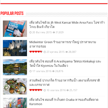
Popular Posts
เที่ยวคันไซด้วย JR-West Kansai Wide Area Pass โอซาก้า
โกเบ ฮิเมจิ เกียวโต
20 ธันวาคม 2015
31,829
Midwinter Green ร้านอาหารเขาใหญ่ ปราสาทงาม
อาหารอร่อย
23 ตุลาคม 2015
28,087
เที่ยวคันไซ ตอนที่ 6 Arashiyama วัดทอง Kinkakuji และ
วัดน้ำใส Kiyomizu ในวันเดียว
17 เมษายน 2016
26,876
สวนทิพย์ ปากเกร็ด ร้านอาหารริมน้ำ งดงามทั้งรสชาติ
และบรรยากาศ
10 เมษายน 2016
25,157
เที่ยวคันไซ ตอนที่ 9 เก็บตก Osaka หาของกินที่ตลาด
Kuromon