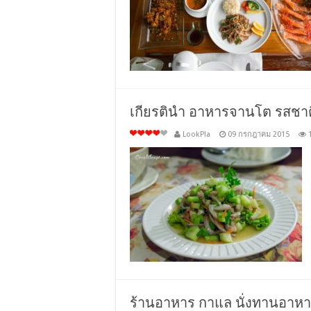
เกียรตินำ อาหารจานโต รสชาต
LookPla
09 กรกฎาคม 2015
ร้านอาหาร กาแล นั่งทานอาห