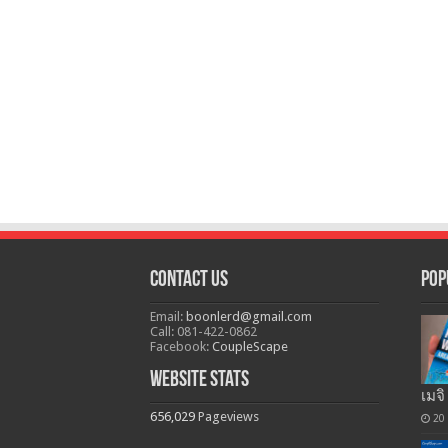
Contact Us
Pop
Email:
boonlerd@gmail.com
Call: 081-422-0862
Facebook:
CoupleScape
Website Stats
เมจิ
656,029
Pageviews
20