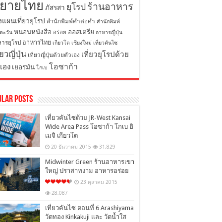
ิยายไทย
ร้านอาหาร
ยุโรป
ภัสรสา
งแผนเที่ยวยุโรป
สำนักพิมพ์คำต่อคำ
สำนักพิมพ์
หนอนหนังสือ
ออสเตรีย
อร่อย
ตะวัน
อาหารญี่ปุ่น
อาหารไทย
ารยุโรป
เกียวโต
เชียงใหม่
เที่ยวคันไซ
่ยวญี่ปุ่น
เที่ยวยุโรปด้วย
เที่ยวญี่ปุ่นด้วยตัวเอง
โอซาก้า
วเอง
เยอรมัน
โกเบ
ular Posts
เที่ยวคันไซด้วย JR-West Kansai
Wide Area Pass โอซาก้า โกเบ ฮิ
เมจิ เกียวโต
20 ธันวาคม 2015
31,829
Midwinter Green ร้านอาหารเขา
ใหญ่ ปราสาทงาม อาหารอร่อย
23 ตุลาคม 2015
28,087
เที่ยวคันไซ ตอนที่ 6 Arashiyama
วัดทอง Kinkakuji และ วัดน้ำใส