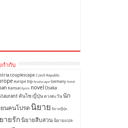
ยกำกับ
stria
couplescape
Czech Republic
urope
europe trip
Germany
foodscape
Hotel
novel
pan
Osaka
Kansai
Kyoto
นัก
staurant
คันไซ
ญี่ปุ่น
ดวงตะวัน
นิยาย
ขียนคนโปรด
นิยายญี่ปุ่น
ิยายรัก
นิยายสืบสวน
นิยายแปล