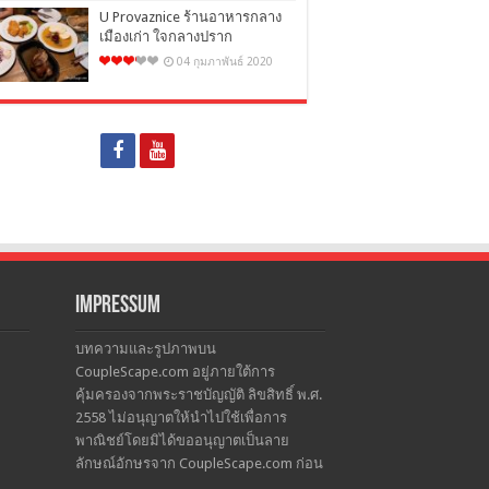
U Provaznice ร้านอาหารกลาง
เมืองเก่า ใจกลางปราก
04 กุมภาพันธ์ 2020
Impressum
บทความและรูปภาพบน
CoupleScape.com อยู่ภายใต้การ
คุ้มครองจากพระราชบัญญัติ ลิขสิทธิ์ พ.ศ.
2558 ไม่อนุญาตให้นำไปใช้เพื่อการ
พาณิชย์โดยมิได้ขออนุญาตเป็นลาย
ลักษณ์อักษรจาก CoupleScape.com ก่อน