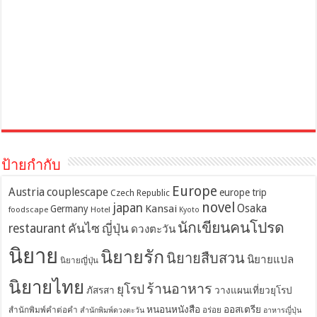
ป้ายกำกับ
Europe
Austria
couplescape
europe trip
Czech Republic
novel
japan
Osaka
Kansai
Germany
foodscape
Hotel
Kyoto
นักเขียนคนโปรด
restaurant
คันไซ
ญี่ปุ่น
ดวงตะวัน
นิยาย
นิยายรัก
นิยายสืบสวน
นิยายแปล
นิยายญี่ปุ่น
นิยายไทย
ร้านอาหาร
ยุโรป
ภัสรสา
วางแผนเที่ยวยุโรป
หนอนหนังสือ
ออสเตรีย
สำนักพิมพ์คำต่อคำ
อร่อย
สำนักพิมพ์ดวงตะวัน
อาหารญี่ปุ่น