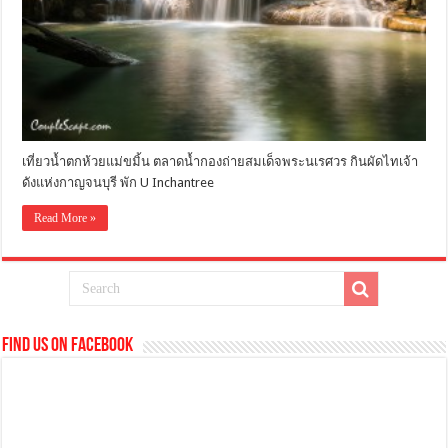
เที่ยวน้ำตกห้วยแม่ขมิ้น ตลาดน้ำกองถ่ายสมเด็จพระนเรศวร กินผัดไทเจ้า
ดังแห่งกาญจนบุรี พัก U Inchantree
Read More »
Find us on Facebook