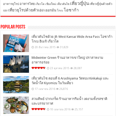
เที่ยวญี่ปุ่น
อาหารไทย
อาหารยุโรป
เที่ยวญี่ปุ่นด้วยตัว
เกียวโต
เชียงใหม่
เที่ยวคันไซ
โอซาก้า
เที่ยวยุโรปด้วยตัวเอง
เยอรมัน
เอง
โกเบ
Popular Posts
เที่ยวคันไซด้วย JR-West Kansai Wide Area Pass โอซาก้า
โกเบ ฮิเมจิ เกียวโต
20 ธันวาคม 2015
31,829
Midwinter Green ร้านอาหารเขาใหญ่ ปราสาทงาม
อาหารอร่อย
23 ตุลาคม 2015
28,087
เที่ยวคันไซ ตอนที่ 6 Arashiyama วัดทอง Kinkakuji และ
วัดน้ำใส Kiyomizu ในวันเดียว
17 เมษายน 2016
26,876
สวนทิพย์ ปากเกร็ด ร้านอาหารริมน้ำ งดงามทั้งรสชาติ
และบรรยากาศ
10 เมษายน 2016
25,157