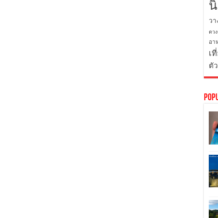
น
วา
ดวง
อาห
เที
ตั
Pop