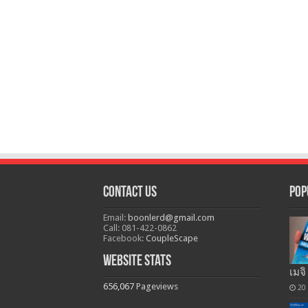
Contact Us
Pop
Email:
boonlerd@gmail.com
Call: 081-422-0862
Facebook:
CoupleScape
Website Stats
เมจิ
656,067
Pageviews
20