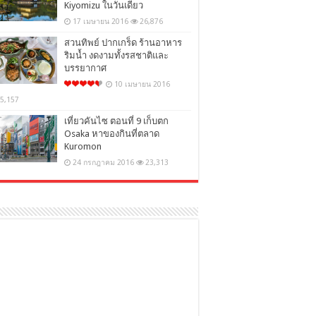
Kiyomizu ในวันเดียว
17 เมษายน 2016
26,876
สวนทิพย์ ปากเกร็ด ร้านอาหาร
ริมน้ำ งดงามทั้งรสชาติและ
บรรยากาศ
10 เมษายน 2016
5,157
เที่ยวคันไซ ตอนที่ 9 เก็บตก
Osaka หาของกินที่ตลาด
Kuromon
24 กรกฎาคม 2016
23,313