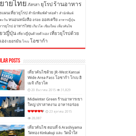
ิยายไทย
ร้านอาหาร
ยุโรป
ภัสรสา
งแผนเที่ยวยุโรป
สำนักพิมพ์คำต่อคำ
สำนักพิมพ์
หนอนหนังสือ
ออสเตรีย
อร่อย
ตะวัน
อาหารญี่ปุ่น
อาหารไทย
ารยุโรป
เกียวโต
เชียงใหม่
เที่ยวคันไซ
่ยวญี่ปุ่น
เที่ยวยุโรปด้วย
เที่ยวญี่ปุ่นด้วยตัวเอง
โอซาก้า
วเอง
เยอรมัน
โกเบ
ular Posts
เที่ยวคันไซด้วย JR-West Kansai
Wide Area Pass โอซาก้า โกเบ ฮิ
เมจิ เกียวโต
20 ธันวาคม 2015
31,829
Midwinter Green ร้านอาหารเขา
ใหญ่ ปราสาทงาม อาหารอร่อย
23 ตุลาคม 2015
28,087
เที่ยวคันไซ ตอนที่ 6 Arashiyama
วัดทอง Kinkakuji และ วัดน้ำใส