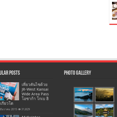
ular Posts
Photo Gallery
เที่ยวคันไซด้วย
JR-West Kansai
Wide Area Pass
โอซาก้า โกเบ ฮิ
 เกียวโต
 ธันวาคม 2015
31,829