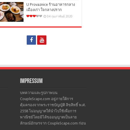
U Provaznice ร้านอาหารกลาง
เมืองเก่า ใจกลางปราก
04 กุมภาพันธ์ 2020
Impressum
บทความและรูปภาพบน
CoupleScape.com อยู่ภายใต้การ
คุ้มครองจากพระราชบัญญัติ ลิขสิทธิ์ พ.ศ.
2558 ไม่อนุญาตให้นำไปใช้เพื่อการ
พาณิชย์โดยมิได้ขออนุญาตเป็นลาย
ลักษณ์อักษรจาก CoupleScape.com ก่อน