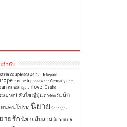
ยกำกับ
stria
couplescape
Czech Republic
urope
europe trip
Germany
foodscape
Hotel
novel
pan
Osaka
Kansai
Kyoto
นัก
staurant
คันไซ
ญี่ปุ่น
ดวงตะวัน
นิยาย
ขียนคนโปรด
นิยายญี่ปุ่น
ิยายรัก
นิยายสืบสวน
นิยายแปล