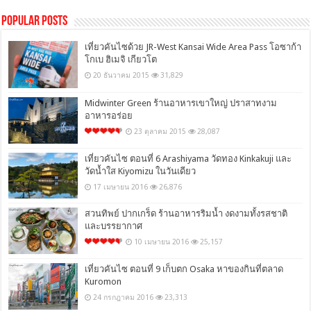
Popular Posts
เที่ยวคันไซด้วย JR-West Kansai Wide Area Pass โอซาก้า
โกเบ ฮิเมจิ เกียวโต
20 ธันวาคม 2015
31,829
Midwinter Green ร้านอาหารเขาใหญ่ ปราสาทงาม
อาหารอร่อย
23 ตุลาคม 2015
28,087
เที่ยวคันไซ ตอนที่ 6 Arashiyama วัดทอง Kinkakuji และ
วัดน้ำใส Kiyomizu ในวันเดียว
17 เมษายน 2016
26,876
สวนทิพย์ ปากเกร็ด ร้านอาหารริมน้ำ งดงามทั้งรสชาติ
และบรรยากาศ
10 เมษายน 2016
25,157
เที่ยวคันไซ ตอนที่ 9 เก็บตก Osaka หาของกินที่ตลาด
Kuromon
24 กรกฎาคม 2016
23,313