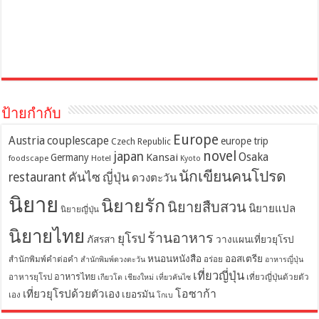
ป้ายกำกับ
Europe
Austria
couplescape
europe trip
Czech Republic
novel
japan
Osaka
Kansai
Germany
foodscape
Hotel
Kyoto
นักเขียนคนโปรด
restaurant
คันไซ
ญี่ปุ่น
ดวงตะวัน
นิยาย
นิยายรัก
นิยายสืบสวน
นิยายแปล
นิยายญี่ปุ่น
นิยายไทย
ร้านอาหาร
ยุโรป
ภัสรสา
วางแผนเที่ยวยุโรป
หนอนหนังสือ
ออสเตรีย
สำนักพิมพ์คำต่อคำ
อร่อย
สำนักพิมพ์ดวงตะวัน
อาหารญี่ปุ่น
เที่ยวญี่ปุ่น
อาหารไทย
อาหารยุโรป
เที่ยวญี่ปุ่นด้วยตัว
เกียวโต
เชียงใหม่
เที่ยวคันไซ
โอซาก้า
เที่ยวยุโรปด้วยตัวเอง
เยอรมัน
เอง
โกเบ