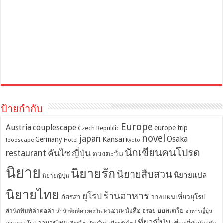
ป้ายกำกับ
Europe
Austria
couplescape
europe trip
Czech Republic
novel
japan
Osaka
Kansai
Germany
foodscape
Hotel
Kyoto
นักเขียนคนโปรด
restaurant
คันไซ
ญี่ปุ่น
ดวงตะวัน
นิยาย
นิยายรัก
นิยายสืบสวน
นิยายแปล
นิยายญี่ปุ่น
นิยายไทย
ร้านอาหาร
ยุโรป
ภัสรสา
วางแผนเที่ยวยุโรป
หนอนหนังสือ
ออสเตรีย
สำนักพิมพ์คำต่อคำ
อร่อย
สำนักพิมพ์ดวงตะวัน
อาหารญี่ปุ่น
เที่ยวญี่ปุ่น
อาหารไทย