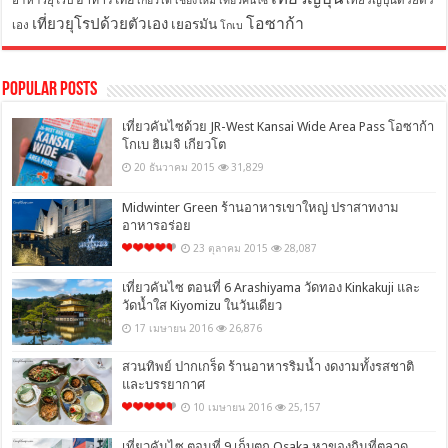
อาหารยุโรป
เที่ยวญี่ปุ่นด้วยตัว
เกียวโต
เชียงใหม่
เที่ยวคันไซ
โอซาก้า
เที่ยวยุโรปด้วยตัวเอง
เยอรมัน
เอง
โกเบ
Popular Posts
เที่ยวคันไซด้วย JR-West Kansai Wide Area Pass โอซาก้า
โกเบ ฮิเมจิ เกียวโต
20 ธันวาคม 2015
31,829
Midwinter Green ร้านอาหารเขาใหญ่ ปราสาทงาม
อาหารอร่อย
23 ตุลาคม 2015
28,087
เที่ยวคันไซ ตอนที่ 6 Arashiyama วัดทอง Kinkakuji และ
วัดน้ำใส Kiyomizu ในวันเดียว
17 เมษายน 2016
26,876
สวนทิพย์ ปากเกร็ด ร้านอาหารริมน้ำ งดงามทั้งรสชาติ
และบรรยากาศ
10 เมษายน 2016
25,157
เที่ยวคันไซ ตอนที่ 9 เก็บตก Osaka หาของกินที่ตลาด