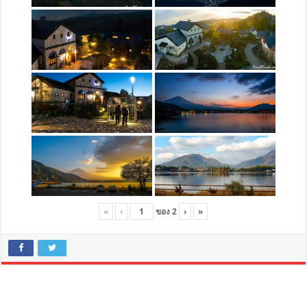
«
‹
ของ
2
›
»