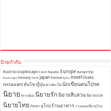
ป้ายกำกับ
Europe
Austria
couplescape
europe trip
Czech Republic
novel
japan
Osaka
Kansai
Germany
foodscape
Hotel
Kyoto
นักเขียนคนโปรด
restaurant
คันไซ
ญี่ปุ่น
ดวงตะวัน
นิยาย
นิยายรัก
นิยายสืบสวน
นิยายแปล
นิยายญี่ปุ่น
นิยายไทย
ร้านอาหาร
ยุโรป
ภัสรสา
วางแผนเที่ยวยุโรป