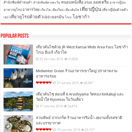
หนอนหนังสือ
ออสเตรีย
สำนักพิมพ์คำต่อคำ
อร่อย
สำนักพิมพ์ดวงตะวัน
อาหารญี่ปุ่น
เที่ยวญี่ปุ่น
อาหารไทย
อาหารยุโรป
เที่ยวญี่ปุ่นด้วยตัว
เกียวโต
เชียงใหม่
เที่ยวคันไซ
โอซาก้า
เที่ยวยุโรปด้วยตัวเอง
เยอรมัน
เอง
โกเบ
Popular Posts
เที่ยวคันไซด้วย JR-West Kansai Wide Area Pass โอซาก้า
โกเบ ฮิเมจิ เกียวโต
20 ธันวาคม 2015
31,829
Midwinter Green ร้านอาหารเขาใหญ่ ปราสาทงาม
อาหารอร่อย
23 ตุลาคม 2015
28,087
เที่ยวคันไซ ตอนที่ 6 Arashiyama วัดทอง Kinkakuji และ
วัดน้ำใส Kiyomizu ในวันเดียว
17 เมษายน 2016
26,876
สวนทิพย์ ปากเกร็ด ร้านอาหารริมน้ำ งดงามทั้งรสชาติ
และบรรยากาศ
10 เมษายน 2016
25,157