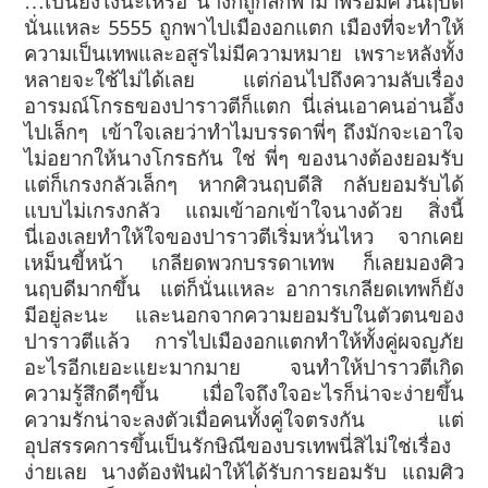
…เป็นยังไงน่ะเหรอ นางก็ถูกลักพามาพร้อมศิวนฤบดี
นั่นแหละ 5555 ถูกพาไปเมืองอกแตก เมืองที่จะทำให้
ความเป็นเทพและอสูรไม่มีความหมาย เพราะหลังทั้ง
หลายจะใช้ไม่ได้เลย แต่ก่อนไปถึงความลับเรื่อง
อารมณ์โกรธของปาราวตีก็แตก นี่เล่นเอาคนอ่านอึ้ง
ไปเล็กๆ
เข้าใจเลยว่าทำไมบรรดาพี่ๆ ถึงมักจะเอาใจ
ไม่อยากให้นางโกรธกัน ใช่ พี่ๆ ของนางต้องยอมรับ
แต่ก็เกรงกลัวเล็กๆ หากศิวนฤบดีสิ กลับยอมรับได้
แบบไม่เกรงกลัว แถมเข้าอกเข้าใจนางด้วย สิ่งนี้
นี่เองเลยทำให้ใจของปาราวตีเริ่มหวั่นไหว จากเคย
เหม็นขี้หน้า เกลียดพวกบรรดาเทพ ก็เลยมองศิว
นฤบดีมากขึ้น
แต่ก็นั่นแหละ อาการเกลียดเทพก็ยัง
มีอยู่ละนะ และนอกจากความยอมรับในตัวตนของ
ปาราวตีแล้ว การไปเมืองอกแตกทำให้ทั้งคู่ผจญภัย
อะไรอีกเยอะแยะมากมาย จนทำให้ปาราวตีเกิด
ความรู้สึกดีๆขึ้น เมื่อใจถึงใจอะไรก็น่าจะง่ายขึ้น
ความรักน่าจะลงตัวเมื่อคนทั้งคู่ใจตรงกัน
แต่
อุปสรรคการขึ้นเป็นรักษิณีของบรเทพนี่สิไม่ใช่เรื่อง
ง่ายเลย นางต้องฟันฝ่าให้ได้รับการยอมรับ แถมศิว