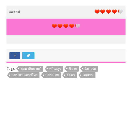
เอกเทพ
Tags
ชุดนวหิมพานต์
ทุติยอสูร
นิยาย
นิยายรัก
นิยายแฟนตาซีไทย
นิยายไทย
อลินา
เอกเทพ