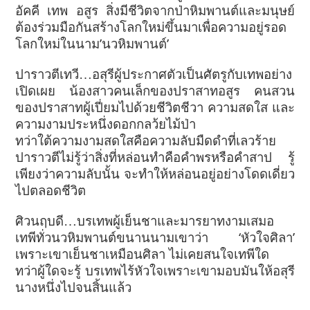
อัคคี เทพ อสูร สิ่งมีชีวิตจากป่าหิมพานต์และมนุษย์
ต้องร่วมมือกันสร้างโลกใหม่ขึ้นมาเพื่อความอยู่รอด
โลกใหม่ในนาม’นวหิมพานต์’
ปาราวตีเทวี…อสุรีผู้ประกาศตัวเป็นศัตรูกับเทพอย่าง
เปิดเผย น้องสาวคนเล็กของปราสาทอสูร คนสวน
ของปราสาทผู้เปี่ยมไปด้วยชีวิตชีวา ความสดใส และ
ความงามประหนึ่งดอกกลว้ยไม้ป่า
ทว่าใต้ความงามสดใสคือความลับมืดดำที่เลวร้าย
ปาราวตีไม่รู้ว่าสิ่งที่หล่อนทำคือคำพรหรือคำสาป รู้
เพียงว่าความลับนั้น จะทำให้หล่อนอยู่อย่างโดดเดี่ยว
ไปตลอดชีวิต
ศิวนฤบดี…บรเทพผู้เย็นชาและมารยาทงามเสมอ
เทพีทั่วนวหิมพานต์ขนานนามเขาว่า ‘หัวใจศิลา’
เพราะเขาเย็นชาเหมือนศิลา ไม่เคยสนใจเทพีใด
ทว่าผู้ใดจะรู้ บรเทพไร้หัวใจเพราะเขามอบมันให้อสุรี
นางหนึ่งไปจนสิ้นแล้ว