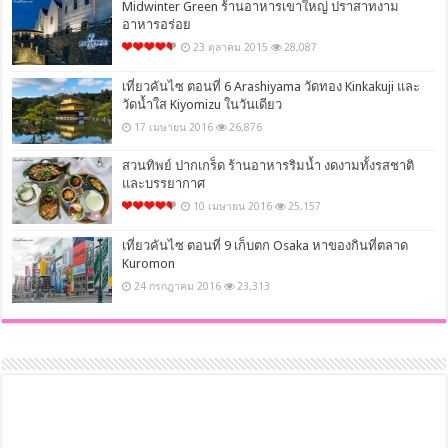
Midwinter Green ร้านอาหารเขาใหญ่ ปราสาทงาม
อาหารอร่อย
23 ตุลาคม 2015
28,087
เที่ยวคันไซ ตอนที่ 6 Arashiyama วัดทอง Kinkakuji และ
วัดน้ำใส Kiyomizu ในวันเดียว
17 เมษายน 2016
26,876
สวนทิพย์ ปากเกร็ด ร้านอาหารริมน้ำ งดงามทั้งรสชาติ
และบรรยากาศ
10 เมษายน 2016
25,157
เที่ยวคันไซ ตอนที่ 9 เก็บตก Osaka หาของกินที่ตลาด
Kuromon
24 กรกฎาคม 2016
23,313