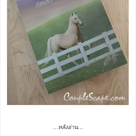
…หลังอ่าน…