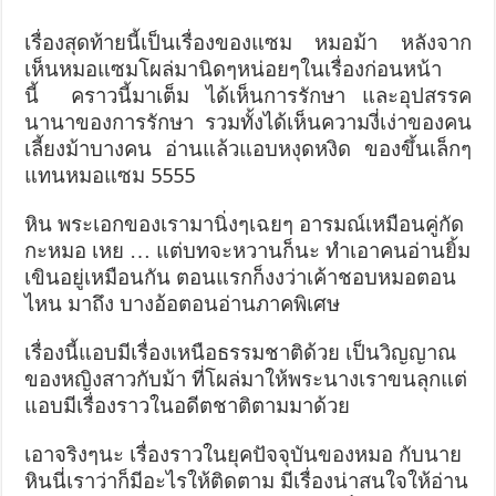
เรื่องสุดท้ายนี้เป็นเรื่อง
ของแซม หมอม้า หลังจาก
เห็นหมอแซมโผล่มานิด
ๆหน่อยๆในเรื่องก่อนหน้า
นี้ คราวนี้มาเต็ม ได้เห็นการรักษา และอุปสรรค
นานาของการรักษา รวมทั้งได้เห็นความงี่เง่าข
องคน
เลี้ยงม้าบางคน อ่านแล้วแอบหงุดหงิด ของขึ้นเล็กๆ
แทนหมอแซม 5555
หิน พระเอกของเรามานิ่งๆเฉยๆ อารมณ์เหมือนคู่กัด
กะหมอ เหย … แต่บทจะหวานก็นะ ทำเอาคนอ่านยิ้ม
เขินอยู่เหม
ือนกัน ตอนแรกก็งงว่าเค้าชอบหมอตอน
ไหน มาถึง บางอ้อตอนอ่านภาคพิเศษ
เรื่องนี้แอบมีเรื่องเหนือธ
รรมชาติด้วย เป็นวิญญาณ
ของหญิงสาวกับม้า
ที่โผล่มาให้พระนางเราขนลุก
แต่
แอบมีเรื่องราวในอดีตชาต
ิตามมาด้วย
เอาจริงๆนะ เรื่องราวในยุคปัจจุบันของห
มอ กับนาย
หินนี่เราว่าก็มีอะไร
ให้ติดตาม มีเรื่องน่าสนใจให้อ่าน