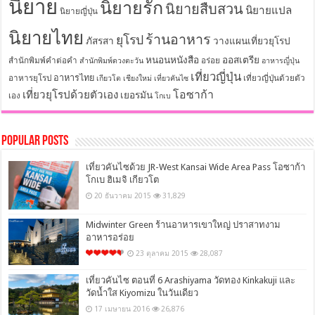
นิยาย
นิยายรัก
นิยายสืบสวน
นิยายแปล
นิยายญี่ปุ่น
นิยายไทย
ร้านอาหาร
ยุโรป
ภัสรสา
วางแผนเที่ยวยุโรป
หนอนหนังสือ
ออสเตรีย
สำนักพิมพ์คำต่อคำ
อร่อย
สำนักพิมพ์ดวงตะวัน
อาหารญี่ปุ่น
เที่ยวญี่ปุ่น
อาหารไทย
อาหารยุโรป
เที่ยวญี่ปุ่นด้วยตัว
เกียวโต
เชียงใหม่
เที่ยวคันไซ
โอซาก้า
เที่ยวยุโรปด้วยตัวเอง
เยอรมัน
เอง
โกเบ
Popular Posts
เที่ยวคันไซด้วย JR-West Kansai Wide Area Pass โอซาก้า
โกเบ ฮิเมจิ เกียวโต
20 ธันวาคม 2015
31,829
Midwinter Green ร้านอาหารเขาใหญ่ ปราสาทงาม
อาหารอร่อย
23 ตุลาคม 2015
28,087
เที่ยวคันไซ ตอนที่ 6 Arashiyama วัดทอง Kinkakuji และ
วัดน้ำใส Kiyomizu ในวันเดียว
17 เมษายน 2016
26,876