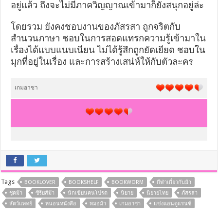
อยู่
แล้ว ถึงจะไม่มีภาควิญญาณเข้ามาก
็ยังสนุกอยู่ล่ะ
โดยรวม ยังคงชอบงานของภัสรสา ถูกจริตกับ
สำนวนภาษา ชอบในการสอดแทรกความรู้เข้า
มาใน
เรื่องได้แบบแนบเนียน ไม่ได้รู้สึกถูกยัดเยียด ชอบใน
มุกที่อยู่ในเรื่อง และการสร้างเสน่ห์ให้กับตัว
ละคร
เกมอาชา
Tags
BOOKLOVER
BOOKSHELF
BOOKWORM
กีฬาเกี่ยวกับม้า
ชุดม้า
ซีรียส์ม้า
นักเขียนคนโปรด
นิยาย
นิยายไทย
ภัสรสา
สัตว์แพทย์
หนอนหนังสือ
หมอม้า
เกมอาชา
แข่งแอนดูแรนซ์