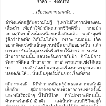
ราคา – 465บาท
…เรื่องย่อจากปกหลัง…
ลำพังแค่ต่อสู้กับความไม่รู้ รู้เท่าไม่ถึงการณ์ของคน
เลี้ยงม้า เพื่อทำให้ม้ามีคุณภาพชีวิตดีขึ้น
หมอม้า
อย่างสุมิตราก็เหน็ดเหนื่อยเหลือเกินแล้ว พอถึงจุดที่
รู้สึกว่าต้องพัก ก็ดันไม่ได้พัก
เพราะ ‘หมอนั่น’ เกิด
อยากจัดแข่งขันเอ็นดูแรนซ์ขึ้นมาเสียอย่างนั้น
แล้ว
การแข่งขันเอ็นดูแรนซ์หรือเรียกให้ง่ายว่าการแข่ง
ม้ามาราธอนนั้น แสนจะอันตรายกับม้า
ถ้าไม่มีการ
จัดการที่ดีพอ ม้าสามารถ ‘ตาย’ คาสนามแข่งได้เลย
นะ
เธอจึงต้องเป็นคนดูแลเรื่องมาตรฐานความ
ปลอดภัยให้… นั่นเป็นจุดเริ่มต้นของเรื่องพิศวง
สุมิตราเจอผี ผีที่ทำท่าเหมือนรู้จักเธอและหมอนั่นดี
เสียด้วย
สุมิตราคงขอถอนตัวจากการแข่งครั้งนี้
และหนีเรื่องบ้าๆ นี้ไปให้ไกล
ถ้าไม่เพราะผีตนนั้น
ดันมาพร้อมผีม้าอีกตัว แค่เป็นม้าแบบมีชีวิตอยู่ก็