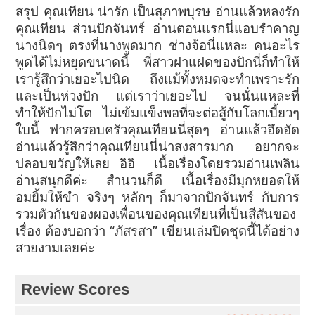
สรุป คุณเทียน น่ารัก เป็นสุภาพบุรษ อ่านแล้วหลงรัก
คุณเทียน ส่วนปักจันทร์ อ่านตอนแรกนี่แอบรำคาญ
นางนิดๆ ตรงที่นางพูดมาก ช่างจ้อนี่แหละ คนอะไร
พูดได้ไม่หยุดขนาดนี้ พี่สาวฝาแฝดของปักนี่ก็ทำให้
เรารู้สึกว่าเยอะไปนิด
ถึงแม้ทั้งหมดจะทำเพราะรัก
และเป็นห่วงปัก แต่เราว่าเยอะไป จนนั่นแหละที่
ทำให้ปักไม่โต ไม่เข้มแข็งพอที่จะต่อสู้กับโลกเบี้ยวๆ
ใบนี้ ฟากครอบครัวคุณเทียนนี่สุดๆ อ่านแล้วอึดอัด
อ่านแล้วรู้สึกว่าคุณเทียนนี่น่าสงสารมาก อยากจะ
ปลอบขวัญให้เลย อิอิ
เนื้อเรื่องโดยรวมอ่านเพลิน
อ่านสนุกดีค่ะ สำนวนก็ดี เนื้อเรื่องมีมุกหยอดให้
อมยิ้มให้ขำ จริงๆ หลักๆ ก็มาจากปักจันทร์ กับการ
รวมตัวกันของผองเพื่อนของคุณเทียนที่เป็นสีสันของ
เรื่อง ต้องบอกว่า “ภัสรสา” เขียนเล่มปิดชุดนี้ได้อย่าง
สวยงามเลยค่ะ
Review Scores