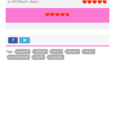
หากใจไร้จันทร์ - ภัสรสา
Tags
คอมมาดี้
ชุดจันทร์
ดราม่า
นิยายรัก
ภัสรสา
หากใจไร้จันทร์
แจ่มใส
โรแมนติก