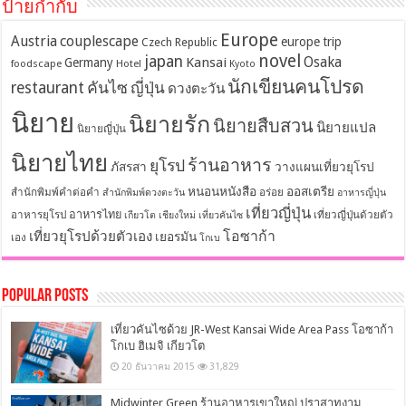
ป้ายกำกับ
Europe
Austria
couplescape
europe trip
Czech Republic
novel
japan
Osaka
Kansai
Germany
foodscape
Hotel
Kyoto
นักเขียนคนโปรด
restaurant
คันไซ
ญี่ปุ่น
ดวงตะวัน
นิยาย
นิยายรัก
นิยายสืบสวน
นิยายแปล
นิยายญี่ปุ่น
นิยายไทย
ร้านอาหาร
ยุโรป
ภัสรสา
วางแผนเที่ยวยุโรป
หนอนหนังสือ
ออสเตรีย
สำนักพิมพ์คำต่อคำ
อร่อย
สำนักพิมพ์ดวงตะวัน
อาหารญี่ปุ่น
เที่ยวญี่ปุ่น
อาหารไทย
อาหารยุโรป
เที่ยวญี่ปุ่นด้วยตัว
เกียวโต
เชียงใหม่
เที่ยวคันไซ
โอซาก้า
เที่ยวยุโรปด้วยตัวเอง
เยอรมัน
เอง
โกเบ
Popular Posts
เที่ยวคันไซด้วย JR-West Kansai Wide Area Pass โอซาก้า
โกเบ ฮิเมจิ เกียวโต
20 ธันวาคม 2015
31,829
Midwinter Green ร้านอาหารเขาใหญ่ ปราสาทงาม