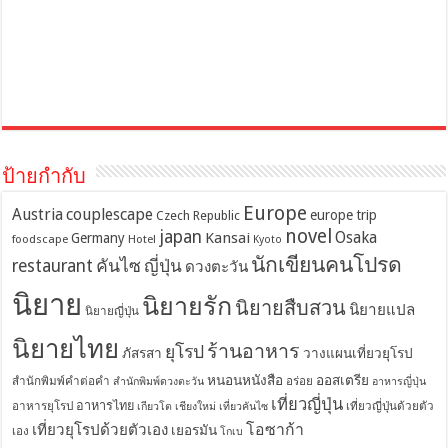
ป้ายกำกับ
Europe
Austria
couplescape
europe trip
Czech Republic
novel
japan
Osaka
Kansai
Germany
foodscape
Hotel
Kyoto
นักเขียนคนโปรด
restaurant
คันไซ
ญี่ปุ่น
ดวงตะวัน
นิยาย
นิยายรัก
นิยายสืบสวน
นิยายแปล
นิยายญี่ปุ่น
นิยายไทย
ร้านอาหาร
ยุโรป
ภัสรสา
วางแผนเที่ยวยุโรป
หนอนหนังสือ
ออสเตรีย
สำนักพิมพ์คำต่อคำ
อร่อย
สำนักพิมพ์ดวงตะวัน
อาหารญี่ปุ่น
เที่ยวญี่ปุ่น
อาหารไทย
อาหารยุโรป
เที่ยวญี่ปุ่นด้วยตัว
เกียวโต
เชียงใหม่
เที่ยวคันไซ
โอซาก้า
เที่ยวยุโรปด้วยตัวเอง
เยอรมัน
เอง
โกเบ