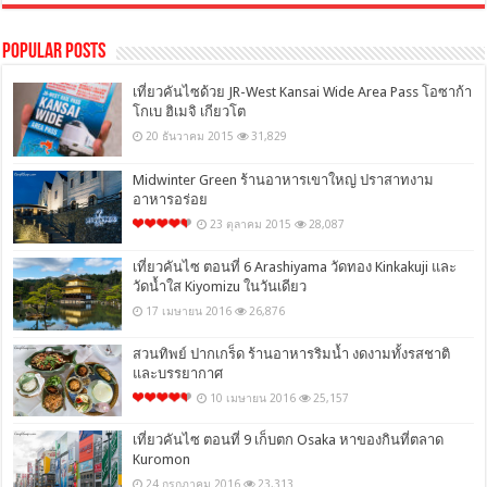
Popular Posts
เที่ยวคันไซด้วย JR-West Kansai Wide Area Pass โอซาก้า
โกเบ ฮิเมจิ เกียวโต
20 ธันวาคม 2015
31,829
Midwinter Green ร้านอาหารเขาใหญ่ ปราสาทงาม
อาหารอร่อย
23 ตุลาคม 2015
28,087
เที่ยวคันไซ ตอนที่ 6 Arashiyama วัดทอง Kinkakuji และ
วัดน้ำใส Kiyomizu ในวันเดียว
17 เมษายน 2016
26,876
สวนทิพย์ ปากเกร็ด ร้านอาหารริมน้ำ งดงามทั้งรสชาติ
และบรรยากาศ
10 เมษายน 2016
25,157
เที่ยวคันไซ ตอนที่ 9 เก็บตก Osaka หาของกินที่ตลาด
Kuromon
24 กรกฎาคม 2016
23,313