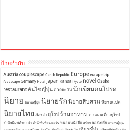
ป้ายกำกับ
Europe
Austria
couplescape
europe trip
Czech Republic
novel
japan
Osaka
Kansai
Germany
foodscape
Hotel
Kyoto
นักเขียนคนโปรด
restaurant
คันไซ
ญี่ปุ่น
ดวงตะวัน
นิยาย
นิยายรัก
นิยายสืบสวน
นิยายแปล
นิยายญี่ปุ่น
นิยายไทย
ร้านอาหาร
ยุโรป
ภัสรสา
วางแผนเที่ยวยุโรป
หนอนหนังสือ
ออสเตรีย
สำนักพิมพ์คำต่อคำ
อร่อย
สำนักพิมพ์ดวงตะวัน
อาหารญี่ปุ่น
เที่ยวญี่ปุ่น
อาหารไทย