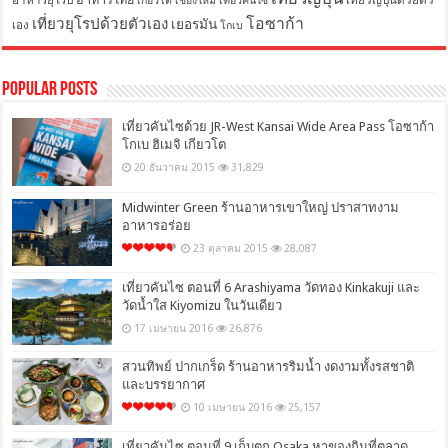
อาหารยุโรป
เที่ยวญี่ปุ่นด้วยตัว
เกียวโต
เชียงใหม่
เที่ยวคันไซ
โอซาก้า
เที่ยวยุโรปด้วยตัวเอง
เยอรมัน
เอง
โกเบ
Popular Posts
เที่ยวคันไซด้วย JR-West Kansai Wide Area Pass โอซาก้า
โกเบ ฮิเมจิ เกียวโต
20 ธันวาคม 2015
31,829
Midwinter Green ร้านอาหารเขาใหญ่ ปราสาทงาม
อาหารอร่อย
23 ตุลาคม 2015
28,087
เที่ยวคันไซ ตอนที่ 6 Arashiyama วัดทอง Kinkakuji และ
วัดน้ำใส Kiyomizu ในวันเดียว
17 เมษายน 2016
26,876
สวนทิพย์ ปากเกร็ด ร้านอาหารริมน้ำ งดงามทั้งรสชาติ
และบรรยากาศ
10 เมษายน 2016
25,157
เที่ยวคันไซ ตอนที่ 9 เก็บตก Osaka หาของกินที่ตลาด