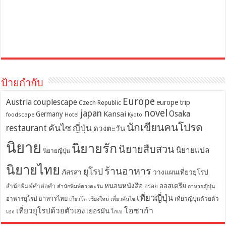
ป้ายกำกับ
Europe
Austria
couplescape
europe trip
Czech Republic
novel
japan
Osaka
Kansai
Germany
foodscape
Hotel
Kyoto
นักเขียนคนโปรด
restaurant
คันไซ
ญี่ปุ่น
ดวงตะวัน
นิยาย
นิยายรัก
นิยายสืบสวน
นิยายแปล
นิยายญี่ปุ่น
นิยายไทย
ร้านอาหาร
ยุโรป
ภัสรสา
วางแผนเที่ยวยุโรป
หนอนหนังสือ
ออสเตรีย
สำนักพิมพ์คำต่อคำ
อร่อย
สำนักพิมพ์ดวงตะวัน
อาหารญี่ปุ่น
เที่ยวญี่ปุ่น
อาหารไทย
อาหารยุโรป
เที่ยวญี่ปุ่นด้วยตัว
เกียวโต
เชียงใหม่
เที่ยวคันไซ
โอซาก้า
เที่ยวยุโรปด้วยตัวเอง
เยอรมัน
เอง
โกเบ