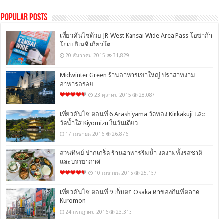
Popular Posts
เที่ยวคันไซด้วย JR-West Kansai Wide Area Pass โอซาก้า
โกเบ ฮิเมจิ เกียวโต
20 ธันวาคม 2015
31,829
Midwinter Green ร้านอาหารเขาใหญ่ ปราสาทงาม
อาหารอร่อย
23 ตุลาคม 2015
28,087
เที่ยวคันไซ ตอนที่ 6 Arashiyama วัดทอง Kinkakuji และ
วัดน้ำใส Kiyomizu ในวันเดียว
17 เมษายน 2016
26,876
สวนทิพย์ ปากเกร็ด ร้านอาหารริมน้ำ งดงามทั้งรสชาติ
และบรรยากาศ
10 เมษายน 2016
25,157
เที่ยวคันไซ ตอนที่ 9 เก็บตก Osaka หาของกินที่ตลาด
Kuromon
24 กรกฎาคม 2016
23,313